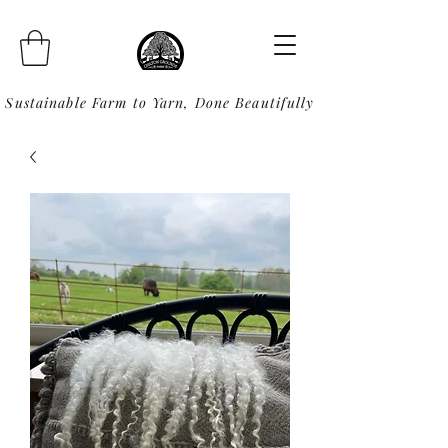
Sustainable Farm to Yarn, Done Beautifully