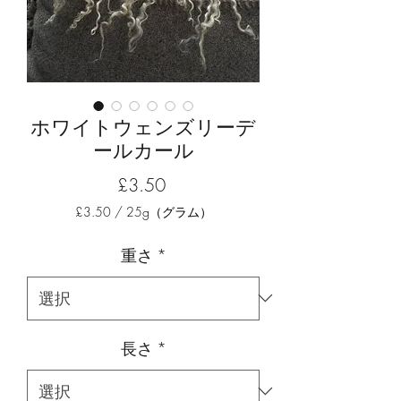
ホワイトウェンズリーデ
ールカール
価
£3.50
格
£3.50
/
25g（グラム）
25g
ご
重さ
*
と
に
£3.50
長さ
*