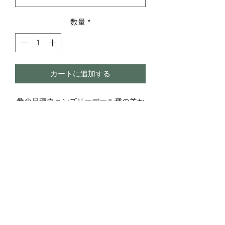
数量
*
カートに追加する
希少品種ウェンズリーデール種の羊か
ら採取した、極細で光沢のある羊毛で
す。雨水で洗浄済みで、ピン留め、染
色、フェルト化、人形の髪、小人のひ
げ、トムテの髪、ヌーノフェルトな
ど、あらゆる手芸に最適です。
長さ：標準カール12～15cm（5～6イ
ンチ）、ロングカール22～28cm（9～
11インチ）