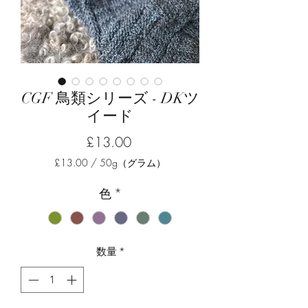
CGF 鳥類シリーズ - DKツ
イード
価
£13.00
格
£13.00
/
50g（グラム）
50g
ご
色
*
と
に
£13.00
数量
*