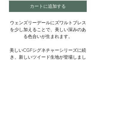
カートに追加する
ウェンズリーデールにズワルトブレス
を少し加えることで、美しい深みのあ
る色合いが生まれます。
美しいCGFシグネチャーシリーズに続
き、新しいツイード生地が登場しまし
た！
色合いはやや控えめながら、糸の素晴
らしい感触はそのままです。
約90m/50g