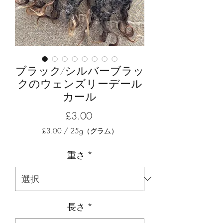
ブラック/シルバーブラッ
クのウェンズリーデール
カール
価
£3.00
格
£3.00
/
25g（グラム）
25g
ご
重さ
*
と
に
£3.00
長さ
*